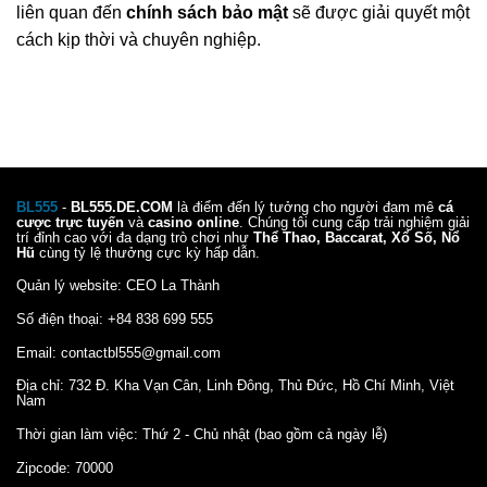
liên quan đến
chính sách bảo mật
sẽ được giải quyết một
cách kịp thời và chuyên nghiệp.
BL555
-
BL555.DE.COM
là điểm đến lý tưởng cho người đam mê
cá
cược trực tuyến
và
casino online
. Chúng tôi cung cấp trải nghiệm giải
trí đỉnh cao với đa dạng trò chơi như
Thể Thao, Baccarat, Xổ Số, Nổ
Hũ
cùng tỷ lệ thưởng cực kỳ hấp dẫn.
Quản lý website: CEO La Thành
Số điện thoại: +84 838 699 555
Email:
contactbl555@gmail.com
Địa chỉ: 732 Đ. Kha Vạn Cân, Linh Đông, Thủ Đức, Hồ Chí Minh, Việt
Nam
Thời gian làm việc: Thứ 2 - Chủ nhật (bao gồm cả ngày lễ)
Zipcode: 70000