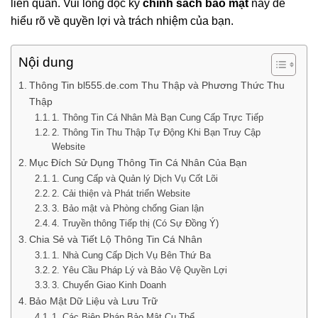
liên quan. Vui lòng đọc kỹ
chính sách bảo mật
này để
hiểu rõ về quyền lợi và trách nhiệm của bạn.
Nội dung
Thông Tin bl555.de.com Thu Thập và Phương Thức Thu
Thập
1. Thông Tin Cá Nhân Mà Bạn Cung Cấp Trực Tiếp
2. Thông Tin Thu Thập Tự Động Khi Bạn Truy Cập
Website
Mục Đích Sử Dụng Thông Tin Cá Nhân Của Bạn
1. Cung Cấp và Quản lý Dịch Vụ Cốt Lõi
2. Cải thiện và Phát triển Website
3. Bảo mật và Phòng chống Gian lận
4. Truyền thông Tiếp thị (Có Sự Đồng Ý)
Chia Sẻ và Tiết Lộ Thông Tin Cá Nhân
1. Nhà Cung Cấp Dịch Vụ Bên Thứ Ba
2. Yêu Cầu Pháp Lý và Bảo Vệ Quyền Lợi
3. Chuyển Giao Kinh Doanh
Bảo Mật Dữ Liệu và Lưu Trữ
1. Các Biện Pháp Bảo Mật Cụ Thể