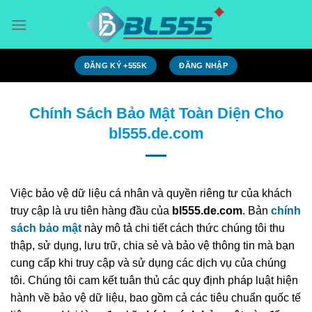
Bỏ
qua
nội
dung
ĐĂNG KÝ +555K
ĐĂNG NHẬP
Chính Sách Bảo Mật Toàn Diện Cho
bl555.de.com
Việc bảo vệ dữ liệu cá nhân và quyền riêng tư của khách
truy cập là ưu tiên hàng đầu của
bl555.de.com
. Bản
chính
sách bảo mật
này mô tả chi tiết cách thức chúng tôi thu
thập, sử dụng, lưu trữ, chia sẻ và bảo vệ thông tin mà bạn
cung cấp khi truy cập và sử dụng các dịch vụ của chúng
tôi. Chúng tôi cam kết tuân thủ các quy định pháp luật hiện
hành về bảo vệ dữ liệu, bao gồm cả các tiêu chuẩn quốc tế