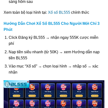
sáng hôm sau
Xem toàn bộ loại hình tại:
Xổ số BL555
chính thức
Hướng Dẫn Chơi Xổ Số BL555 Cho Người Mới Chỉ 3
Phút
Click
Đăng ký BL555
→ nhận ngay 555K cược miễn
phí
Nạp tiền siêu nhanh (từ 50K) → xem
Hướng dẫn nạp
tiền BL555
Vào mục “Xổ số” → chọn loại hình → nhập số → xác
nhận