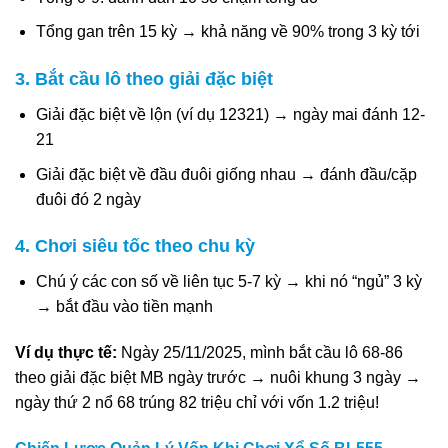
Tổng gan trên 15 kỳ → khả năng về 90% trong 3 kỳ tới
3. Bắt cầu lô theo giải đặc biệt
Giải đặc biệt về lộn (ví dụ 12321) → ngày mai đánh 12-
21
Giải đặc biệt về đầu đuôi giống nhau → đánh đầu/cặp
đuôi đó 2 ngày
4. Chơi siêu tốc theo chu kỳ
Chú ý các con số về liên tục 5-7 kỳ → khi nó “ngủ” 3 kỳ
→ bắt đầu vào tiền mạnh
Ví dụ thực tế:
Ngày 25/11/2025, mình bắt cầu lô 68-86
theo giải đặc biệt MB ngày trước → nuôi khung 3 ngày →
ngày thứ 2 nổ 68 trúng 82 triệu chỉ với vốn 1.2 triệu!