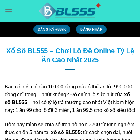
Bỏ
qua
nội
dung
ĐĂNG KÝ +555K
ĐĂNG NHẬP
Xổ Số BL555 – Chơi Lô Đề Online Tỷ Lệ
Ăn Cao Nhất 2025
Bạn có biết chỉ cần 10.000 đồng mà có thể ăn tới 990.000
đồng chỉ trong 1 phút không? Đó chính là sức hút của
xổ
số BL555
– nơi có tỷ lệ trả thưởng cao nhất Việt Nam hiện
nay: 1 ăn 99 cho lô đề 3 miền, 1 ăn 99.5 cho xổ số siêu tốc!
Hôm nay mình sẽ chia sẻ trọn bộ hơn 3200 từ kinh nghiệm
thực chiến 5 năm tại
xổ số BL555
: từ cách chọn đài, nuôi