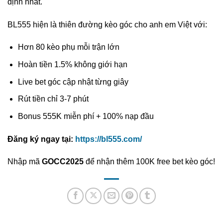
định nhất.
BL555 hiện là thiên đường kèo góc cho anh em Việt với:
Hơn 80 kèo phụ mỗi trận lớn
Hoàn tiền 1.5% không giới hạn
Live bet góc cập nhật từng giây
Rút tiền chỉ 3-7 phút
Bonus 555K miễn phí + 100% nạp đầu
Đăng ký ngay tại:
https://bl555.com/
Nhập mã
GOCC2025
để nhận thêm 100K free bet kèo góc!