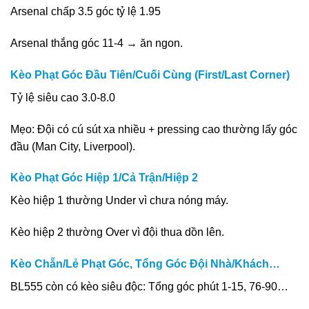
Arsenal chấp 3.5 góc tỷ lệ 1.95
Arsenal thắng góc 11-4 → ăn ngon.
Kèo Phạt Góc Đầu Tiên/Cuối Cùng (First/Last Corner)
Tỷ lệ siêu cao 3.0-8.0
Mẹo: Đội có cú sút xa nhiều + pressing cao thường lấy góc
đầu (Man City, Liverpool).
Kèo Phạt Góc Hiệp 1/Cả Trận/Hiệp 2
Kèo hiệp 1 thường Under vì chưa nóng máy.
Kèo hiệp 2 thường Over vì đội thua dồn lên.
Kèo Chẵn/Lẻ Phạt Góc, Tổng Góc Đội Nhà/Khách…
BL555 còn có kèo siêu độc: Tổng góc phút 1-15, 76-90…