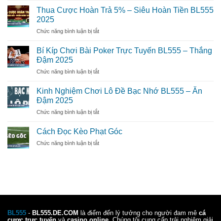
Danh
Thua Cược Hoàn Trả 5% – Siêu Hoàn Tiền BL555
Nhận
2025
Lì
ở
Chức năng bình luận bị tắt
Xì
Thua
Hằng
Cược
Ngày
Bí Kíp Chơi Bài Poker Trực Tuyến BL555 – Thắng
Hoàn
BL555
Đậm 2025
Trả
–
ở
Chức năng bình luận bị tắt
5%
Quà
Bí
–
Tặng
Kíp
Siêu
Kinh Nghiệm Chơi Lô Đề Bạc Nhớ BL555 – Ăn
2025
Chơi
Hoàn
Đậm 2025
Bài
Tiền
ở
Chức năng bình luận bị tắt
Poker
BL555
Kinh
Trực
2025
Nghiệm
Tuyến
Cách Đọc Kèo Phạt Góc
Chơi
BL555
ở
Chức năng bình luận bị tắt
Lô
–
Cách
Đề
Thắng
Đọc
Bạc
Đậm
Kèo
Nhớ
2025
Phạt
BL555
Góc
–
Ăn
Đậm
BL555
-
BL555.DE.COM
là điểm đến lý tưởng cho người đam mê
2025
cá
cược trực tuyến
và
casino online
. Chúng tôi cung cấp trải nghiệm giải