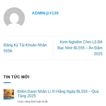
ADMIN@#139
Kinh Nghiệm Chơi Lô Đề
Đăng Ký Tài Khoản Nhận
Bạc Nhớ BL555 – Ăn Đậm
555K
2025
TIN TỨC MỚI
Điểm Danh Nhận Lì Xì Hằng Ngày BL555 – Quà
Tặng 2025
ở
Chức năng bình luận bị tắt
Điểm