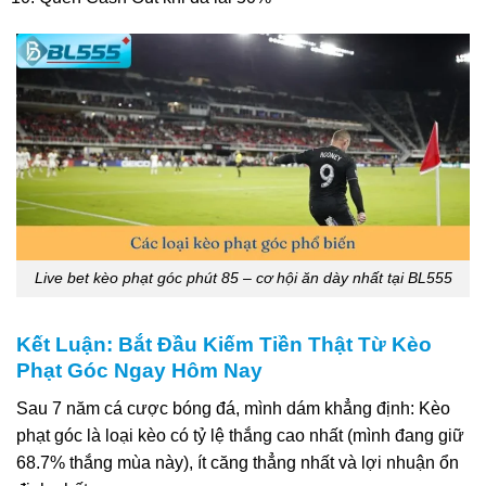
Live bet kèo phạt góc phút 85 – cơ hội ăn dày nhất tại BL555
Kết Luận: Bắt Đầu Kiếm Tiền Thật Từ Kèo
Phạt Góc Ngay Hôm Nay
Sau 7 năm cá cược bóng đá, mình dám khẳng định: Kèo
phạt góc là loại kèo có tỷ lệ thắng cao nhất (mình đang giữ
68.7% thắng mùa này), ít căng thẳng nhất và lợi nhuận ổn