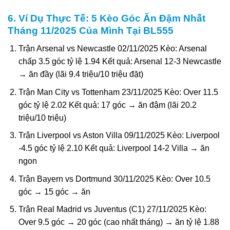
6. Ví Dụ Thực Tế: 5 Kèo Góc Ăn Đậm Nhất
Tháng 11/2025 Của Mình Tại BL555
Trận Arsenal vs Newcastle 02/11/2025 Kèo: Arsenal
chấp 3.5 góc tỷ lệ 1.94 Kết quả: Arsenal 12-3 Newcastle
→ ăn đầy (lãi 9.4 triệu/10 triệu đặt)
Trận Man City vs Tottenham 23/11/2025 Kèo: Over 11.5
góc tỷ lệ 2.02 Kết quả: 17 góc → ăn đậm (lãi 20.2
triệu/10 triệu)
Trận Liverpool vs Aston Villa 09/11/2025 Kèo: Liverpool
-4.5 góc tỷ lệ 2.10 Kết quả: Liverpool 14-2 Villa → ăn
ngon
Trận Bayern vs Dortmund 30/11/2025 Kèo: Over 10.5
góc → 15 góc → ăn
Trận Real Madrid vs Juventus (C1) 27/11/2025 Kèo:
Over 9.5 góc → 20 góc (cao nhất tháng) → ăn tỷ lệ 1.88