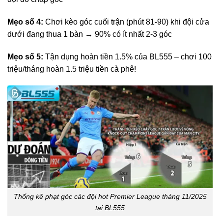
Mẹo số 4:
Chơi kèo góc cuối trận (phút 81-90) khi đội cửa
dưới đang thua 1 bàn → 90% có ít nhất 2-3 góc
Mẹo số 5:
Tận dụng hoàn tiền 1.5% của BL555 – chơi 100
triệu/tháng hoàn 1.5 triệu tiền cà phê!
Thống kê phạt góc các đội hot Premier League tháng 11/2025
tại BL555