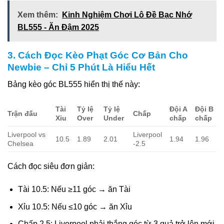
Xem thêm:
Kinh Nghiệm Chơi Lô Đề Bạc Nhớ
BL555 - Ăn Đậm 2025
3. Cách Đọc Kèo Phạt Góc Cơ Bản Cho
Newbie – Chỉ 5 Phút Là Hiểu Hết
Bảng kèo góc BL555 hiển thị thế này:
Tài
Tỷ lệ
Tỷ lệ
Đội A
Đội B
Trận đấu
Chấp
Xỉu
Over
Under
chấp
chấp
Liverpool vs
Liverpool
10.5
1.89
2.01
1.94
1.96
Chelsea
-2.5
Cách đọc siêu đơn giản:
Tài 10.5: Nếu ≥11 góc → ăn Tài
Xỉu 10.5: Nếu ≤10 góc → ăn Xỉu
Chấp 2.5: Liverpool phải thắng góc từ 3 quả trở lên mới