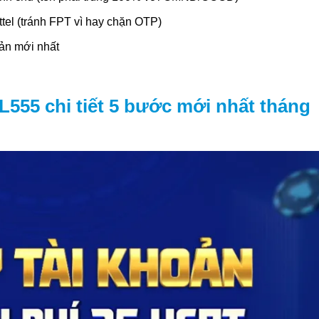
ttel (tránh FPT vì hay chặn OTP)
ản mới nhất
555 chi tiết 5 bước mới nhất tháng