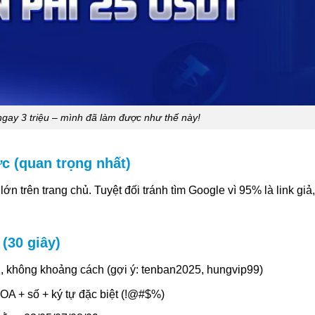
ngay 3 triệu – mình đã làm được như thế này!
ức (quan trọng nhất)
lớn trên trang chủ. Tuyệt đối tránh tìm Google vì 95% là link giả,
(30 giây)
u, không khoảng cách (gợi ý: tenban2025, hungvip99)
 HOA + số + ký tự đặc biệt (!@#$%)