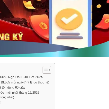
00% Nạp Đầu Chi Tiết 2025
 BL555 mỗi ngày? (7 lý do thực tế)
ỉ tốn đúng 60 giây
ước mới nhất tháng 12/2025
trọng nhất)
)