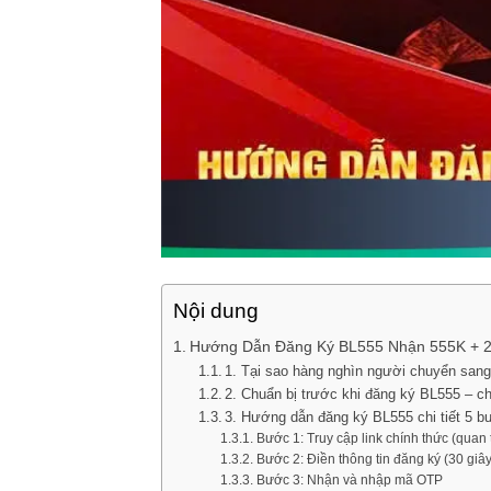
Nội dung
Hướng Dẫn Đăng Ký BL555 Nhận 555K + 2
1. Tại sao hàng nghìn người chuyển sang
2. Chuẩn bị trước khi đăng ký BL555 – ch
3. Hướng dẫn đăng ký BL555 chi tiết 5 b
Bước 1: Truy cập link chính thức (quan 
Bước 2: Điền thông tin đăng ký (30 giây
Bước 3: Nhận và nhập mã OTP