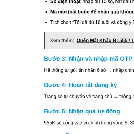
Số điện thoại
: nhập đủ 10 số, bắt đầu
Mã mời (bắt buộc để nhận quà khủng
Tích chọn “Tôi đã đủ 18 tuổi và đồng ý
Xem thêm:
Quên Mật Khẩu BL555? Lấ
Bước 3: Nhận và nhập mã OTP
Hệ thống tự gửi tin nhắn 6 số → nhập ch
Bước 4: Hoàn tất đăng ký
Trang sẽ tự chuyển về trang chủ → thông 
Bước 5: Nhận quà tự động
555K sẽ cộng vào ví chính trong vòng 5–3