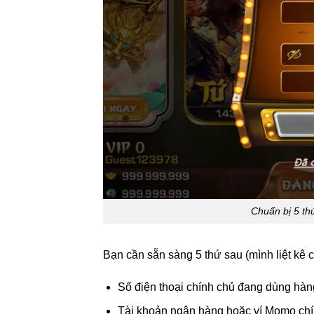
Chuẩn bị 5 th
Bạn cần sẵn sàng 5 thứ sau (mình liệt kê chi
Số điện thoại chính chủ đang dùng hà
Tài khoản ngân hàng hoặc ví Momo ch