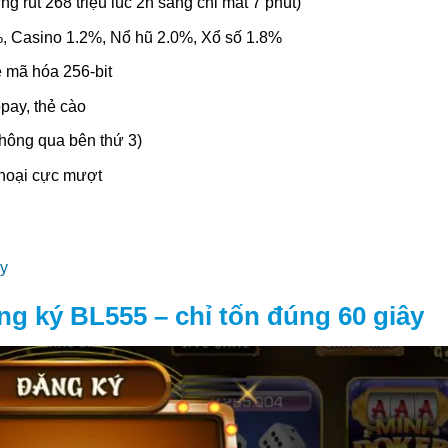
g rút 268 triệu lúc 2h sáng chỉ mất 7 phút)
%, Casino 1.2%, Nổ hũ 2.0%, Xổ số 1.8%
 mã hóa 256-bit
pay, thẻ cào
không qua bên thứ 3)
 thoại cực mượt
y
ng ký BL555 – chỉ tốn đúng 60 giây